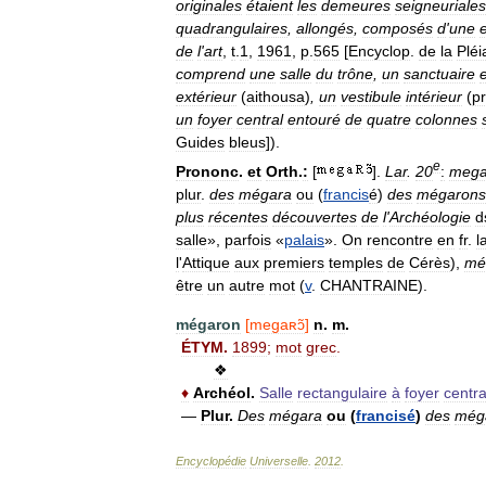
originales
étaient
les
demeures
seigneuriales
quadrangulaires
,
allongés
,
composés
d
'
une
de
l
'
art
,
t
.
1
,
1961
,
p
.
565
[
Encyclop
.
de
la
Pléi
comprend
une
salle
du
trône
,
un
sanctuaire
e
extérieur
(
aithousa
)
,
un
vestibule
intérieur
(
p
un
foyer
central
entouré
de
quatre
colonnes
Guides
bleus
]).
e
Prononc
.
et
Orth
.
:
[
].
Lar
.
20
:
mega
plur
.
des
mégara
ou
(
francis
é
)
des
mégarons
plus
récentes
découvertes
de
l
'
Archéologie
d
salle
»,
parfois
«
palais
».
On
rencontre
en
fr
.
l
l
'
Attique
aux
premiers
temples
de
Cérès
),
mé
être
un
autre
mot
(
v
.
CHANTRAINE
).
mégaron
[
megaʀɔ̃
]
n
.
m
.
ÉTYM
.
1899
;
mot
grec
.
❖
♦
Archéol
.
Salle
rectangulaire
à
foyer
centra
—
Plur
.
Des
mégara
ou
(
francisé
)
des
még
Encyclopédie
Universelle
.
2012
.