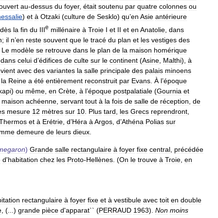
ouvert
au
-
dessus
du
foyer
,
était
soutenu
par
quatre
colonnes
ou
essalie
)
et
à
Otzaki
(
culture
de
Sesklo
)
qu
’
en
Asie
antérieure
e
dès
la
fin
du
III
millénaire
à
Troie
I
et
II
et
en
Anatolie
,
dans
n
;
il
n
’
en
reste
souvent
que
le
tracé
du
plan
et
les
vestiges
des
.
Le
modèle
se
retrouve
dans
le
plan
de
la
maison
homérique
dans
celui
d
’
édifices
de
culte
sur
le
continent
(
Asine
,
Malthi
),
à
vient
avec
des
variantes
la
salle
principale
des
palais
minoens
la
Reine
a
été
entièrement
reconstruit
par
Evans
.
À
l
’
époque
kapi
)
ou
même
,
en
Crète
,
à
l
’
époque
postpalatiale
(
Gournia
et
maison
achéenne
,
servant
tout
à
la
fois
de
salle
de
réception
,
de
es
mesure
12
mètres
sur
10
.
Plus
tard
,
les
Grecs
reprendront
,
Thermos
et
à
Erétrie
,
d
’
Héra
à
Argos
,
d
’
Athéna
Polias
sur
omme
demeure
de
leurs
dieux
.
megaron
)
Grande
salle
rectangulaire
à
foyer
fixe
central
,
précédée
e
d
'
habitation
chez
les
Proto
-
Hellènes
. (
On
le
trouve
à
Troie
,
en
itation
rectangulaire
à
foyer
fixe
et
à
vestibule
avec
toit
en
double
e
, (...)
grande
pièce
d
'
apparat
`` (
PERRAUD
1963
).
Non
moins