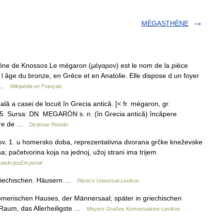
MÉGASTHÈNE
ne de Knossos Le mégaron (μέγαρον) est le nom de la pièce
e l âge du bronze, en Grèce et en Anatolie. Elle dispose d un foyer
es …
Wikipédia en Français
a casei de locuit în Grecia antică. [< fr. mégaron, gr.
05. Sursa: DN MEGARÓN s. n. (în Grecia antică) încăpere
trare de …
Dicționar Român
v. 1. u homersko doba, reprezentativna dvorana grčke kneževske
 pačetvorina koja na jednoj, užoj strani ima trijem
atski jezični portal
 griechischen. Häusern …
Pierer's Universal-Lexikon
merischen Hauses, der Männersaal; später in griechischen
r Raum, das Allerheiligste …
Meyers Großes Konversations-Lexikon