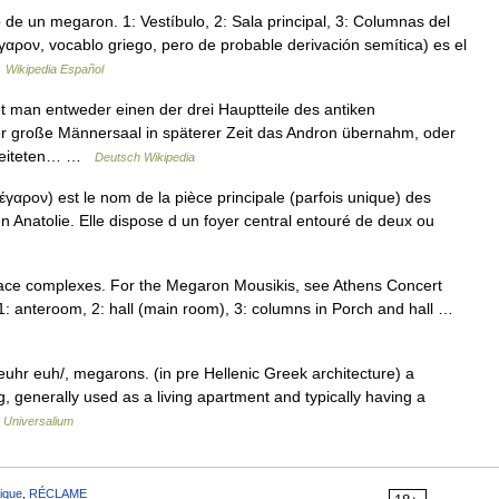
e un megaron. 1: Vestíbulo, 2: Sala principal, 3: Columnas del
έγαρον, vocablo griego, pero de probable derivación semítica) es el
…
Wikipedia Español
 man entweder einen der drei Hauptteile des antiken
er große Männersaal in späterer Zeit das Andron übernahm, oder
rbreiteten… …
Deutsch Wikipedia
αρον) est le nom de la pièce principale (parfois unique) des
n Anatolie. Elle dispose d un foyer central entouré de deux ou
lace complexes. For the Megaron Mousikis, see Athens Concert
1: anteroom, 2: hall (main room), 3: columns in Porch and hall …
euhr euh/, megarons. (in pre Hellenic Greek architecture) a
g, generally used as a living apartment and typically having a
…
Universalium
ique
,
RÉCLAME