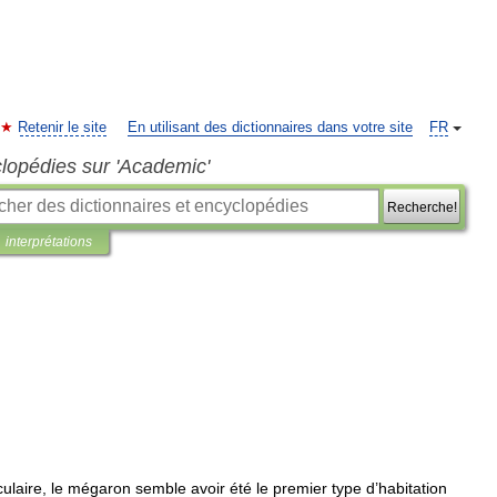
Retenir le site
En utilisant des dictionnaires dans votre site
FR
clopédies sur 'Academic'
Recherche!
interprétations
culaire
,
le
mégaron
semble
avoir
été
le
premier
type
d
’
habitation