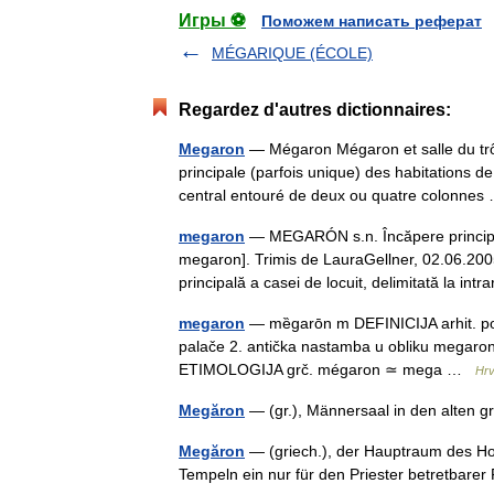
Игры ⚽
Поможем написать реферат
MÉGARIQUE (ÉCOLE)
Regardez d'autres dictionnaires:
Megaron
— Mégaron Mégaron et salle du trô
principale (parfois unique) des habitations d
central entouré de deux ou quatre colonn
megaron
— MEGARÓN s.n. Încăpere principală 
megaron]. Trimis de LauraGellner, 02.06.20
principală a casei de locuit, delimitată la in
megaron
— mȅgarōn m DEFINICIJA arhit. po
palače 2. antička nastamba u obliku megarona;
ETIMOLOGIJA grč. mégaron ≃ mega …
Hrv
Megăron
— (gr.), Männersaal in den alten
Megăron
— (griech.), der Hauptraum des Ho
Tempeln ein nur für den Priester betretbare