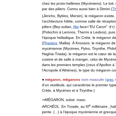
chez
les
proto
-
hellènes
(
Mycéniens
).
Le
toit
,
par
des
piliers
.
Connu
aussi
bien
à
Dimini
(
Th
(
Jéricho
,
Byblos
,
Mersin
),
le
mégaron
existe
,
l
’
architecture
hittite
,
comme
salle
de
réceptio
piliers
(
Bey
-
sultan
,
Alis
face
="
EU
Caron
"
オr
)
(
Poliochni
à
Lemnos
,
Thermi
à
Lesbos
),
puis
l
’
époque
helladique
.
En
Crète
,
le
mégaron
de
(
Phaistos
,
Mallia
).
À
Knossos
,
le
mégaron
de
mycénienne
(
Mycènes
,
Pylos
,
Tirynthe
,
Philo
Haghia
-
Triada
),
le
mégaron
est
le
cœur
de
la
cuisine
et
de
salle
à
manger
;
celui
de
Mycèn
dans
les
premiers
temples
(
ceux
d
’
Apollon
à
l
’
Acropole
d
’
Athènes
),
le
type
du
mégaron
c
●
mégaron
,
mégarons
nom
masculin
(
grec
d
'
un
vestibule
,
qui
caractérise
le
premier
typ
Crète
,
à
Mycènes
et
à
Tirynthe
.)
⇒
MÉGARON
,
subst
.
masc
.
e
ARCHÉOL
.
En
Troade
,
au
III
millénaire
,,
hab
pente
. (...)
à
l
'
époque
mycénienne
et
grecqu