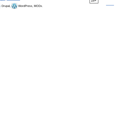
18+
Drupal,
WordPress, MODx.