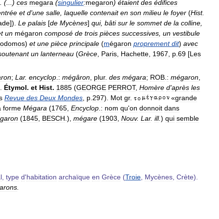
. (...)
ces
megara
(
singulier
:
megaron
)
étaient
des
édifices
entrée
et
d
'
une
salle
,
laquelle
contenait
en
son
milieu
le
foyer
(
Hist
.
ade
]).
Le
palais
[
de
Mycènes
]
qui
,
bâti
sur
le
sommet
de
la
colline
,
t
un
mégaron
composé
de
trois
pièces
successives
,
un
vestibule
rodomos
)
et
une
pièce
principale
(
m
égaron
proprement
dit
)
avec
soutenant
un
lanterneau
(
Grèce
,
Paris
,
Hachette
,
1967
,
p
.
69
[
Les
ron
;
Lar
.
encyclop
.
:
mégâron
,
plur
.
des
mégara
;
ROB
.
:
mégaron
,
.
Étymol
.
et
Hist
.
1885
(
GEORGE
PERROT
,
Homère
d
'
après
les
s
Revue
des
Deux
Mondes
,
p
.
297
).
Mot
gr
.
«
grande
a
forme
Mégara
(
1765
,
Encyclop
.
:
nom
qu
'
on
donnoit
dans
garon
(
1845
,
BESCH
.),
mégare
(
1903
,
Nouv
.
Lar
.
ill
.
)
qui
semble
l
,
type
d
'
habitation
archaïque
en
Grèce
(
Troie
,
Mycènes
,
Crète
).
arons
.