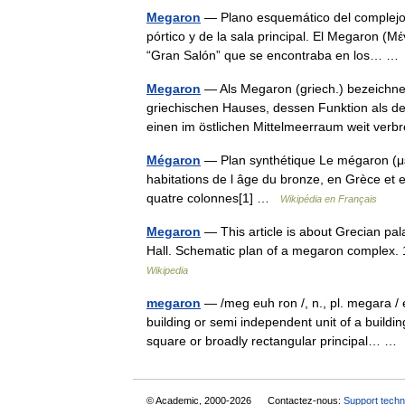
Megaron
— Plano esquemático del complejo d
pórtico y de la sala principal. El Megaron (Μ
“Gran Salón” que se encontraba en los… 
Megaron
— Als Megaron (griech.) bezeichnet
griechischen Hauses, dessen Funktion als d
einen im östlichen Mittelmeerraum weit ve
Mégaron
— Plan synthétique Le mégaron (μέγ
habitations de l âge du bronze, en Grèce et e
quatre colonnes[1] …
Wikipédia en Français
Megaron
— This article is about Grecian pa
Hall. Schematic plan of a megaron complex. 
Wikipedia
megaron
— /meg euh ron /, n., pl. megara / 
building or semi independent unit of a buildin
square or broadly rectangular principal… 
© Academic, 2000-2026
Contactez-nous:
Support techn